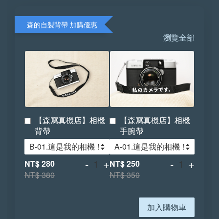
森的自製背帶 加購優惠
瀏覽全部
【森寫真機店】相機
【森寫真機店】相機
背帶
手腕帶
-
+
-
+
NT$ 280
NT$ 250
NT$ 380
NT$ 350
加入購物車