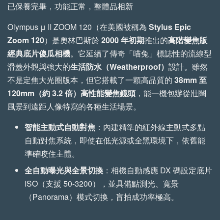
已保養完畢，功能正常，整體品相新
Olympus μ II ZOOM 120（在美國被稱為
Stylus Epic
加入購物車
Zoom 120
）是奧林巴斯於
2000 年初期
推出的
高階變焦版
經典底片傻瓜相機
。它延續了傳奇「喵兔」標誌性的流線型
滑蓋外觀與強大的
生活防水（Weatherproof）
設計。雖然
不是定焦大光圈版本，但它搭載了一顆高品質的
38mm 至
手工植鞣牛皮傘繩背帶 加購優惠
120mm（約 3.2 倍）高性能變焦鏡頭
，能一機包辦從壯闊
瀏覽全部
風景到遠距人像特寫的各種生活場景。
智能主動式自動對焦
：內建精準的紅外線主動式多點
自動對焦系統，即使在低光源或全黑環境下，依舊能
準確咬住主體。
全自動曝光與全景切換
：相機自動感應 DX 碼設定底片
ISO（支援 50-3200），並具備點測光、寬景
（Panorama）模式切換，盲拍成功率極高。
【森寫真機店】手工
【森寫真機店】手工
植鞣牛皮傘繩背帶 (一
植鞣牛皮傘繩背帶 (縫