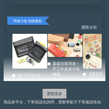
周邊小物 加購優惠
瀏覽全部
森森自製周邊！
手工牛皮底片收
【森寫真機
納袋
RETO Film X-
森寫真 x
Protec 防X光袋
BRIDGE 
（小／大）
紙.ᐟ.ᐟ
瀏覽更多
-
NT$ 72
-
+
-
+
商品多平台，下單前請先詢問，需教學影片下單後請告知
NT$ 855
NT$ 522
NT$ 80
NT$ 950
NT$ 580