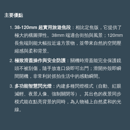
般款)
線款)
主要優點
-
+
-
+
NT$ 699
NT$ 799
38-120mm 超實用旅遊焦段
：相比定焦版，它提供了
NT$ 750
NT$ 850
極大的構圖彈性。38mm 端適合街拍與風景；120mm
長焦端則能大幅拉近遠方景物，並帶來自然的空間壓
縮感與柔和背景。
加入購物車
極致滑蓋操作與安全防護
：關機時滑蓋能完全保護鏡
頭不被刮傷，隨手放進口袋即可出門；滑開外殼即瞬
間開機，非常利於抓拍生活中的感動瞬間。
多功能智慧閃光燈
：內建多種閃燈模式（自動、紅眼
減輕、夜景人像、強制關閉等）。其出色的夜景同步
模式能在點亮背景的同時，為人物補上自然柔和的光
線。