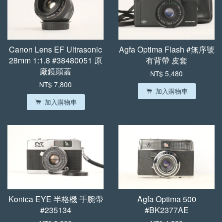
【森寫真機店】手工
【森寫真機店】手工
植鞣牛皮傘繩背帶 (一
植鞣牛皮傘繩背帶 (縫
般款)
線款)
Canon Lens EF Ultrasonic
Agfa Optima Flash #無序號
28mm 1:1.8 #38480051 原
有背帶 皮套
-
+
-
+
NT$ 699
NT$ 799
廠鏡頭蓋
NT$ 5,480
NT$ 750
NT$ 850
NT$ 7,800
加入購物車
加入購物車
加入購物車
Konica EYE 半格機 手腕帶
Agfa Optima 500
#235134
#BK2377AE