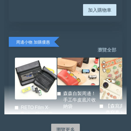
加入購物車
周邊小物 加購優惠
瀏覽全部
森森自製周邊！
手工牛皮底片收
【森寫真機
納袋
RETO Film X-
森寫真 x
Protec 防X光袋
BRIDGE 
（小／大）
紙.ᐟ.ᐟ
瀏覽更多