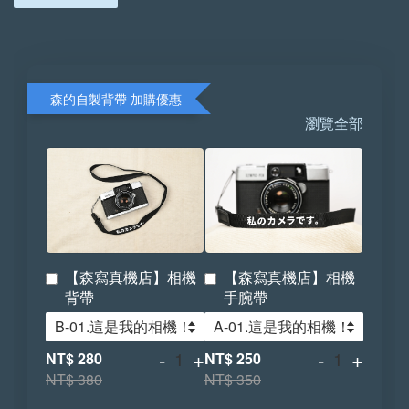
森的自製背帶 加購優惠
瀏覽全部
【森寫真機店】相機
【森寫真機店】相機
背帶
手腕帶
-
+
-
+
NT$ 280
NT$ 250
NT$ 380
NT$ 350