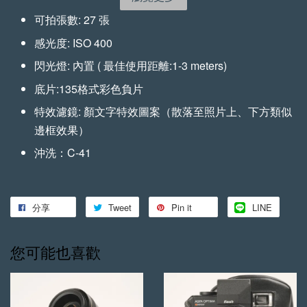
-
NT$ 72
-
+
-
+
可拍張數: 27 張
NT$ 855
NT$ 522
NT$ 80
NT$ 950
NT$ 580
感光度: ISO 400
閃光燈: 內置 ( 最佳使用距離:1-3 meters)
加入購物車
底片:135格式彩色負片
特效濾鏡: 顏文字特效圖案（散落至照片上、下方類似
邊框效果）
沖洗：C-41
手工植鞣牛皮傘繩背帶 加購優惠
瀏覽全部
分享
Tweet
Pin it
LINE
您可能也喜歡