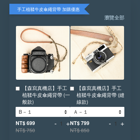
手工植鞣牛皮傘繩背帶 加購優惠
瀏覽全部
【森寫真機店】手工
【森寫真機店】手工
植鞣牛皮傘繩背帶 (一
植鞣牛皮傘繩背帶 (縫
般款)
線款)
-
+
-
+
NT$ 699
NT$ 799
NT$ 750
NT$ 850