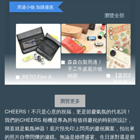
周邊小物 加購優惠
瀏覽全部
森森自製周邊！
手工牛皮底片收
【森寫真機
納袋
RETO Film X-
森寫真 x
Protec 防X光袋
BRIDGE 
（小／大）
紙.ᐟ.ᐟ
瀏覽更多
-
NT$ 72
-
+
-
+
CHEERS！不只是心意的祝福，更是節慶氣氛的代名詞！
NT$ 855
NT$ 522
NT$ 80
NT$ 950
NT$ 580
我們的CHEERS 相機是專為所有值得慶祝的時刻所設計，
簡直就是氣氛神器！底片預先印上閃亮的慶祝圖案，拍出來
的照片自帶閃爍的濾鏡。無論是婚禮盛宴、生日派對還是朋
加入購物車