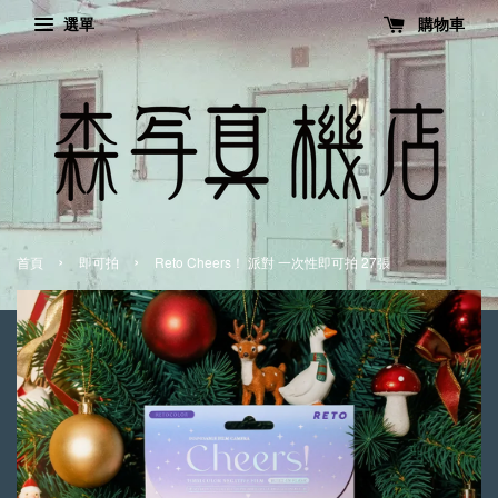
選單
購物車
›
›
首頁
即可拍
Reto Cheers！ 派對 一次性即可拍 27張