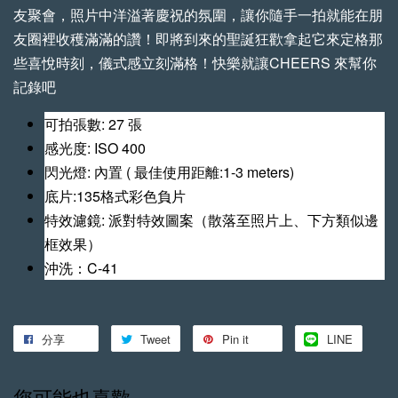
友聚會，照片中洋溢著慶祝的氛圍，讓你隨手一拍就能在朋
友圈裡收穫滿滿的讚！即將到來的聖誕狂歡拿起它來定格那
些喜悅時刻，儀式感立刻滿格！快樂就讓CHEERS 來幫你
記錄吧
手工植鞣牛皮傘繩背帶 加購優惠
瀏覽全部
可拍張數: 27 張
感光度: ISO 400
閃光燈: 內置 ( 最佳使用距離:1-3 meters)
底片:135格式彩色負片 
特效濾鏡: 派對特效圖案（散落至照片上、下方類似邊
框效果）
沖洗：C-41
【森寫真機店】手工
【森寫真機店】手工
植鞣牛皮傘繩背帶 (一
植鞣牛皮傘繩背帶 (縫
分享
Tweet
Pin it
LINE
般款)
線款)
您可能也喜歡