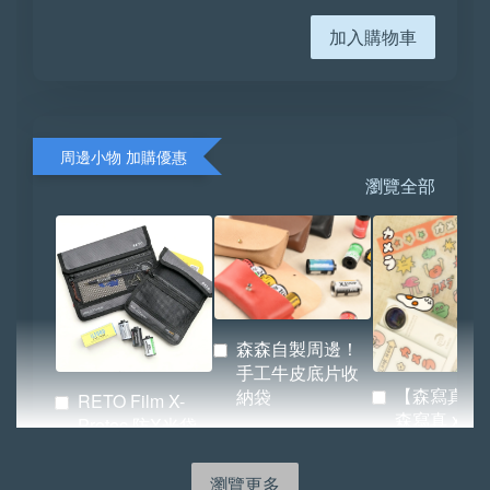
加入購物車
周邊小物 加購優惠
瀏覽全部
森森自製周邊！
手工牛皮底片收
【森寫真機
納袋
RETO Film X-
森寫真 x
Protec 防X光袋
BRIDGE 
（小／大）
紙.ᐟ.ᐟ
瀏覽更多