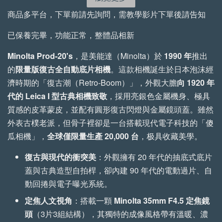
-
NT$ 72
-
+
-
+
商品多平台，下單前請先詢問，需教學影片下單後請告知
NT$ 855
NT$ 522
NT$ 80
NT$ 950
NT$ 580
已保養完畢，功能正常，整體品相新
Minolta Prod-20's
，是美能達（Minolta）於
1990 年
推出
加入購物車
的
限量版復古全自動底片相機
。這款相機誕生於日本泡沫經
濟時期的「復古潮（Retro-Boom）」，外觀大膽
向 1920 年
代的 Leica I 型古典相機致敬
，採用亮銀色金屬機身、極具
質感的皮革蒙皮，並配有圓形復古閃燈與金屬鏡頭蓋。雖然
手工植鞣牛皮傘繩背帶 加購優惠
外表古樸老派，但骨子裡卻是一台搭載現代電子科技的「傻
瀏覽全部
瓜相機」，
全球僅限量生產 20,000 台
，极具收藏美學。
復古與現代的衝突美
：外觀擁有 20 年代的抽底式底片
蓋與古典造型自拍桿，卻內建 90 年代的電動過片、自
動回捲與電子曝光系統。
定焦人文視角
：搭載一顆
Minolta 35mm F4.5 定焦鏡
頭
（3片3組結構），其獨特的成像風格帶有溫暖、濃