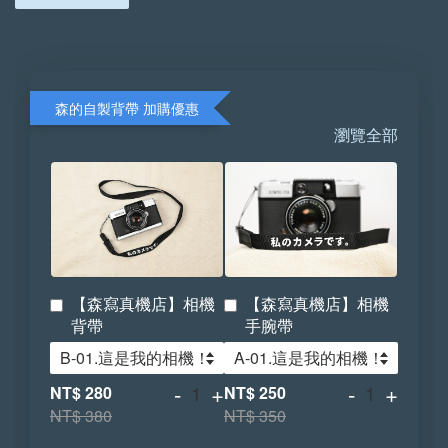
森的自製背帶 加購優惠
瀏覽全部
【森寫真機店】相機
【森寫真機店】相機
背帶
手腕帶
-
+
-
+
NT$ 280
NT$ 250
NT$ 380
NT$ 350