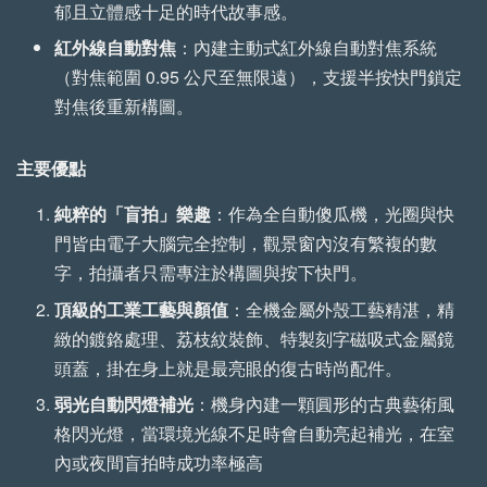
郁且立體感十足的時代故事感。
【森寫真機店】手工
【森寫真機店】手工
紅外線自動對焦
：內建主動式紅外線自動對焦系統
植鞣牛皮傘繩背帶 (一
植鞣牛皮傘繩背帶 (縫
（對焦範圍 0.95 公尺至無限遠），支援半按快門鎖定
般款)
線款)
對焦後重新構圖。
-
+
-
+
NT$ 699
NT$ 799
主要優點
NT$ 750
NT$ 850
純粹的「盲拍」樂趣
：作為全自動傻瓜機，光圈與快
門皆由電子大腦完全控制，觀景窗內沒有繁複的數
加入購物車
字，拍攝者只需專注於構圖與按下快門。
頂級的工業工藝與顏值
：全機金屬外殼工藝精湛，精
緻的鍍鉻處理、荔枝紋裝飾、特製刻字磁吸式金屬鏡
頭蓋，掛在身上就是最亮眼的復古時尚配件。
弱光自動閃燈補光
：機身內建一顆圓形的古典藝術風
格閃光燈，當環境光線不足時會自動亮起補光，在室
內或夜間盲拍時成功率極高