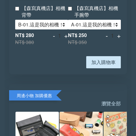
【森寫真機店】相機
【森寫真機店】相機
背帶
手腕帶
-
+
-
+
NT$ 280
NT$ 250
NT$ 380
NT$ 350
加入購物車
周邊小物 加購優惠
瀏覽全部