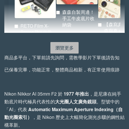
森森自製周邊！
手工牛皮底片收
【森寫真機
納袋
RETO Film X-
森寫真 x
Protec 防X光袋
BRIDGE 
（小／大）
紙.ᐟ.ᐟ
瀏覽更多
-
NT$ 72
-
+
-
+
商品多平台，下單前請先詢問，需教學影片下單後請告知
NT$ 855
NT$ 522
NT$ 80
NT$ 950
NT$ 580
已保養完畢，功能正常，整體商品相新，有正常使用痕跡
加入購物車
Nikon Nikkor AI 35mm F2 於
1977 年推出
，是尼康在純手
動底片時代極具代表性的
大光圈人文廣角鏡頭
。型號中的
「AI」代表
Automatic Maximum Aperture Indexing（自
手工植鞣牛皮傘繩背帶 加購優惠
動光圈索引）
，是 Nikon 歷史上大幅簡化測光步驟的鋼性結
瀏覽全部
構革新。