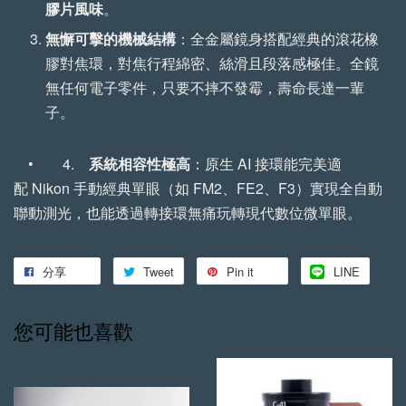
膠片風味
。
無懈可擊的機械結構
：全金屬鏡身搭配經典的滾花橡
膠對焦環，對焦行程綿密、絲滑且段落感極佳。全鏡
無任何電子零件，只要不摔不發霉，壽命長達一輩
子。
• 4.
系統相容性極高
：原生 AI 接環能完美適
配 Nikon 手動經典單眼（如 FM2、FE2、F3）實現全自動
聯動測光，也能透過轉接環無痛玩轉現代數位微單眼。
分享
Tweet
Pin it
LINE
您可能也喜歡