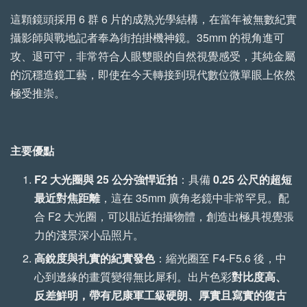
這顆鏡頭採用 6 群 6 片的成熟光學結構，在當年被無數紀實
攝影師與戰地記者奉為街拍掛機神鏡。35mm 的視角進可
攻、退可守，非常符合人眼雙眼的自然視覺感受，其純金屬
的沉穩造鏡工藝，即使在今天轉接到現代數位微單眼上依然
極受推崇。
【森寫真機店】手工
【森寫真機店】手工
主要優點
植鞣牛皮傘繩背帶 (一
植鞣牛皮傘繩背帶 (縫
般款)
線款)
F2
大光圈與
25
公分強悍近拍
：具備
0.25
公尺的超短
最近對焦距離
，這在 35mm 廣角老鏡中非常罕見。配
-
+
-
+
NT$ 699
NT$ 799
合 F2 大光圈，可以貼近拍攝物體，創造出極具視覺張
NT$ 750
NT$ 850
力的淺景深小品照片。
高銳度與扎實的紀實發色
：縮光圈至 F4-F5.6 後，中
心到邊緣的畫質變得無比犀利。出片色彩
對比度高、
加入購物車
反差鮮明，帶有尼康軍工級硬朗、厚實且寫實的復古