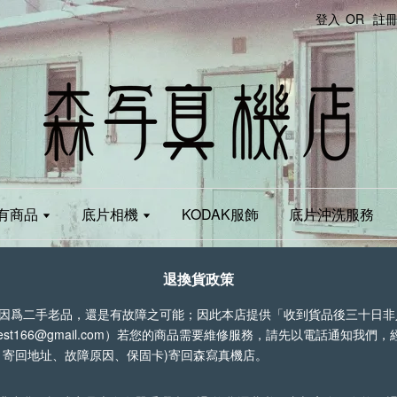
登入
OR
註
有商品
底片相機
KODAK服飾
底片沖洗服務
退換貨政策
因爲二手老品，還是有故障之可能；因此本店提供「收到貨品後三十日非
leforest166@gmail.com）若您的商品需要維修服務，請先以電話通
、寄回地址、故障原因、保固卡)寄回森寫真機店。