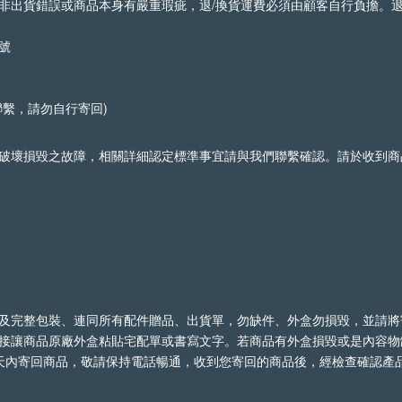
非出貨錯誤或商品本身有嚴重瑕疵，退/換貨運費必須由顧客自行負擔。
2號
聯繫，請勿自行寄回)
破壞損毀之故障，相關詳細認定標準事宜請與我們聯繫確認。請於收到商
及完整包裝、連同所有配件贈品、出貨單，勿缺件、外盒勿損毀，並請將
接讓商品原廠外盒粘貼宅配單或書寫文字。若商品有外盒損毀或是內容物
天內寄回商品，敬請保持電話暢通，收到您寄回的商品後，經檢查確認產