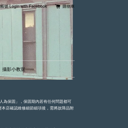
冊帳號
Login with Facebook
購物車
攝影小教室
人為保固」，保固期內若有任何問題都可
知我們，經本店確認維修細節細項後，需將故障品附