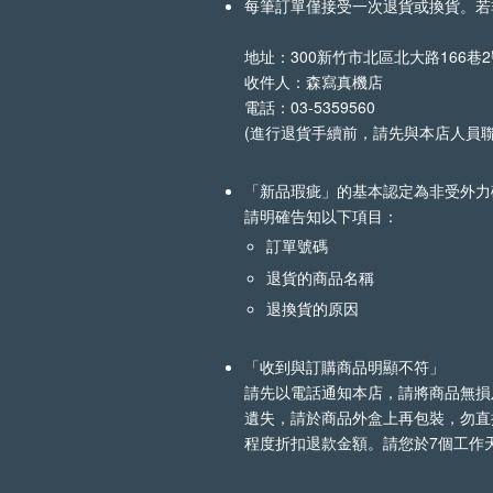
每筆訂單僅接受一次退貨或換貨。若
地址：300新竹市北區北大路166巷
收件人：森寫真機店
電話：03-5359560
(進行退貨手續前，請先與本店人員
「新品瑕疵」的基本認定為非受外力
請明確告知以下項目：
訂單號碼
退貨的商品名稱
退換貨的原因
「收到與訂購商品明顯不符」
請先以電話通知本店，請將商品無損
遺失，請於商品外盒上再包裝，勿直
程度折扣退款金額。請您於7個工作