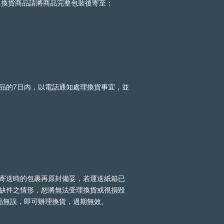
退換貨商品請將商品完整包裝後寄至：
品的7日內，以電話通知處理換貨事宜，並
寄送時的包裹再原封備妥，若運送紙箱已
缺件之情形，恕將無法受理換貨或視損毀
品無誤，即可辦理換貨，過期無效。