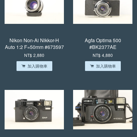
Nikon Non-Ai Nikkor-H
Agfa Optima 500
Auto 1:2 F=50mm #673597
#BK2377AE
NT$ 2,880
NT$ 4,880
加入購物車
加入購物車