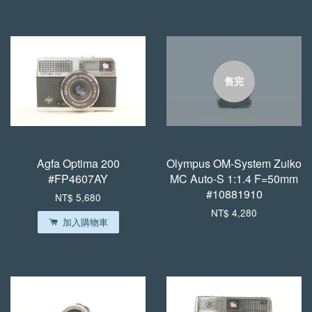
售完
Agfa Optima 200
Olympus OM-System Zuiko
#FP4607AY
MC Auto-S 1:1.4 F=50mm
#10881910
NT$ 5,680
NT$ 4,280
加入購物車