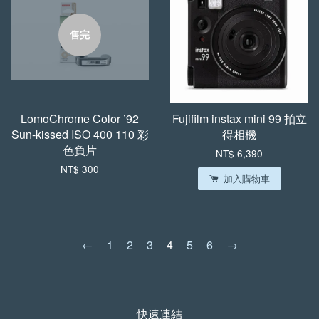
售完
LomoChrome Color ’92
Fujifilm instax mini 99 拍立
Sun-kissed ISO 400 110 彩
得相機
色負片
NT$ 6,390
NT$ 300
加入購物車
←
1
2
3
4
5
6
→
快速連結