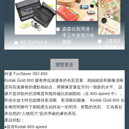
森森自製周邊！
手工牛皮底片收
【森寫真機
納袋
RETO Film X-
森寫真 x
Protec 防X光袋
BRIDGE 
（小／大）
紙.ᐟ.ᐟ
瀏覽更多
-
NT$ 72
-
+
-
+
柯達 FunSaver ISO 800 
NT$ 855
NT$ 522
NT$ 80
Kodak Gold 800 膠卷將低速膠卷的色彩質量、精細細節和圖像清晰
NT$ 950
NT$ 580
度與高速膠卷的優點相結合，將圖像質量提升到一個新的水平。 該
膠片提供額外的清晰度和無與倫比的細顆粒（在 800-speed 中），
加入購物車
即使在放大時也能獲得更清晰、更清晰的圖像。 Kodak Gold 800 在
各種照明條件下都能產生始終如一的明亮、鮮豔的色彩。 它為看起
來自然的“人物照片”提供準確的膚色再現。
產品特點：
●裝有Kodak 800-speed