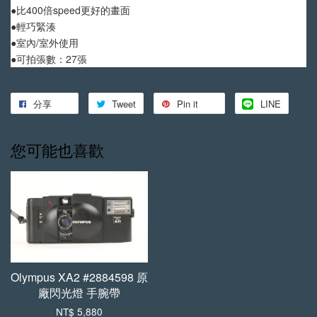
手工植鞣牛皮傘繩背帶 加購優惠
●比400倍speed更好的畫面
瀏覽全部
●輕巧緊湊
●室內/室外使用
●可拍張數：27張
分享
Tweet
Pin it
LINE
您可能也喜歡
【森寫真機店】手工
【森寫真機店】手工
植鞣牛皮傘繩背帶 (一
植鞣牛皮傘繩背帶 (縫
般款)
線款)
-
+
-
+
NT$ 699
NT$ 799
Olympus XA2 #2884598 原
NT$ 750
NT$ 850
廠閃光燈 手腕帶
NT$ 5,880