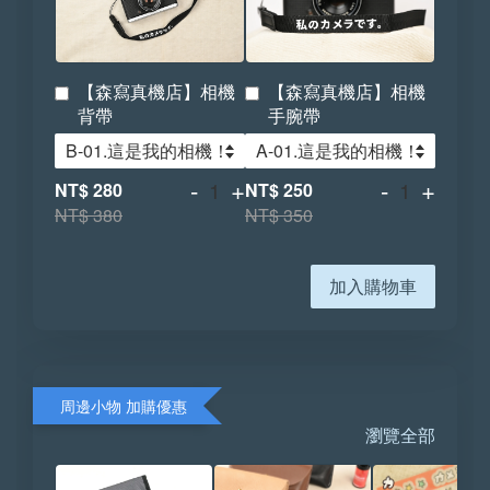
【森寫真機店】相機
【森寫真機店】相機
背帶
手腕帶
-
+
-
+
NT$ 280
NT$ 250
NT$ 380
NT$ 350
加入購物車
周邊小物 加購優惠
瀏覽全部