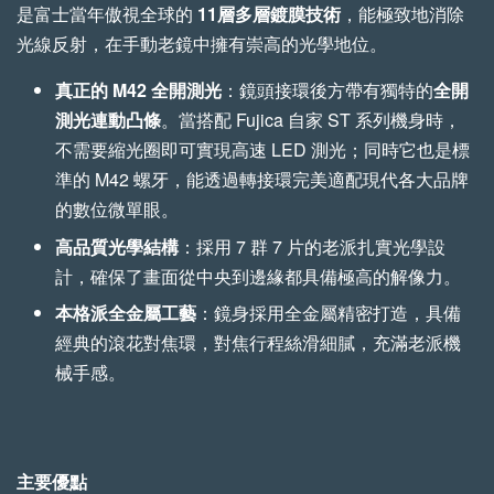
是富士當年傲視全球的
11層多層鍍膜技術
，能極致地消除
光線反射，在手動老鏡中擁有崇高的光學地位。
真正的 M42 全開測光
：鏡頭接環後方帶有獨特的
全開
測光連動凸條
。當搭配 Fujica 自家 ST 系列機身時，
不需要縮光圈即可實現高速 LED 測光；同時它也是標
準的 M42 螺牙，能透過轉接環完美適配現代各大品牌
的數位微單眼。
【森寫真機店】手工
【森寫真機店】手工
高品質光學結構
：採用 7 群 7 片的老派扎實光學設
植鞣牛皮傘繩背帶 (一
植鞣牛皮傘繩背帶 (縫
般款)
線款)
計，確保了畫面從中央到邊緣都具備極高的解像力。
本格派全金屬工藝
：鏡身採用全金屬精密打造，具備
-
+
-
+
經典的滾花對焦環，對焦行程絲滑細膩，充滿老派機
NT$ 699
NT$ 799
械手感。
NT$ 750
NT$ 850
加入購物車
主要優點