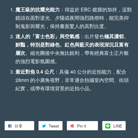
魔王級的抗耀光能力
：得益於 EBC 鍍膜的加持，這顆
鏡頭在面對逆光、夕陽或夜間強烈路燈時，能完美抑
制鬼影與耀光，保持畫面驚人的高對比度。
迷人的「富士色彩」與空氣感
：出片發色
極其濃郁、
鮮豔，特別是對綠色、紅色與藍天的表現深沉且富有
層次
。縮光圈後中央無比銳利，帶有經典富士正片般
的強烈電影氛圍感。
最近對焦 0.4 公尺
：具備 40 公分的近拍能力，配合
28mm 的小廣角視野，非常適合拍攝室內空間、街頭
紀實，或帶有環境背景的近拍小品。
分享
Tweet
Pin it
LINE