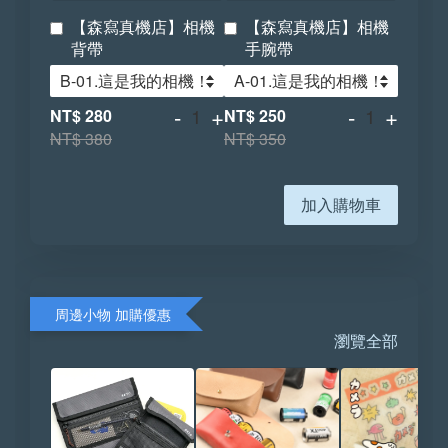
【森寫真機店】相機
【森寫真機店】相機
背帶
手腕帶
-
+
-
+
NT$ 280
NT$ 250
NT$ 380
NT$ 350
加入購物車
周邊小物 加購優惠
瀏覽全部