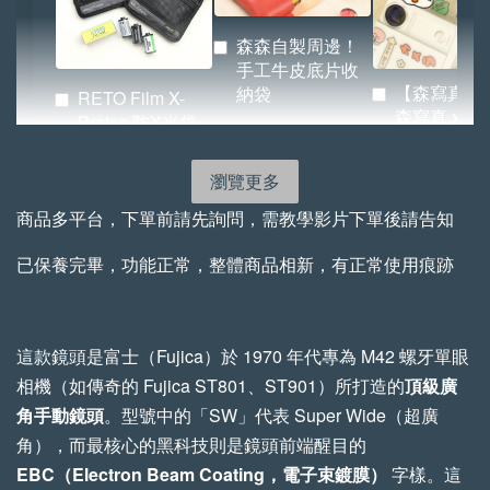
森森自製周邊！
手工牛皮底片收
【森寫真機
納袋
RETO Film X-
森寫真 x
Protec 防X光袋
BRIDGE 
（小／大）
紙.ᐟ.ᐟ
瀏覽更多
-
NT$ 72
-
+
-
+
商品多平台，下單前請先詢問，需教學影片下單後請告知
NT$ 855
NT$ 522
NT$ 80
NT$ 950
NT$ 580
已保養完畢，功能正常，整體商品相新，有正常使用痕跡
加入購物車
這款鏡頭是富士（Fujica）於 1970 年代專為 M42 螺牙單眼
相機（如傳奇的 Fujica ST801、ST901）所打造的
頂級廣
角手動鏡頭
。型號中的「SW」代表 Super Wide（超廣
手工植鞣牛皮傘繩背帶 加購優惠
角），而最核心的黑科技則是鏡頭前端醒目的
瀏覽全部
EBC（Electron Beam Coating，電子束鍍膜）
字樣。這