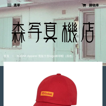
選單
購物車
›
首頁
KODAK Apparel 寬版方形logo棒球帽（四色）