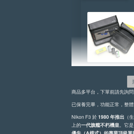
RETO Film X-Prote
防X光袋 （小／大
商品多平台，下單前請先詢
-
NT$ 855
NT$ 950
已保養完畢，功能正常，整體
Nikon F3 於
1980 年推出
（生
上的
一代旗艦不朽機皇
。它是 
優先（A模式）的專業頂級單