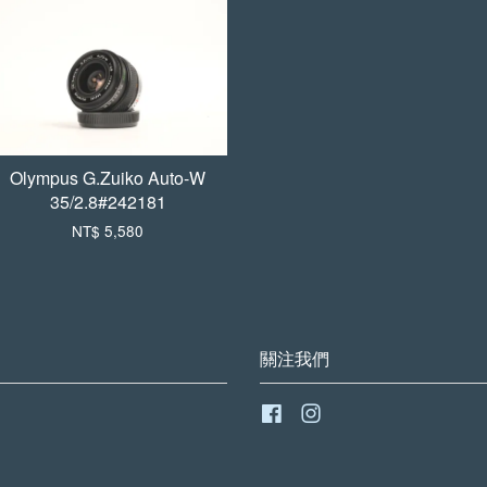
Olympus G.Zuiko Auto-W
35/2.8#242181
NT$ 5,580
關注我們
Facebook
Instagram