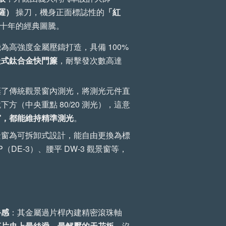
亞羅）
操刀，機身正面標誌性的
「紅
十年的經典圖騰。
加購優惠
為高強度金屬壓鑄打造，具備 100%
走式鈦合金快門簾
，耐擊發次數高達
棄了傳統觀景窗內測光，將測光元件直
方（中央重點 80/20 測光），這意
窗，都能維持精準測光
。
景窗為可拆卸式設計，能自由更換為標
P（DE-3）、腰平 DW-3 觀景窗等，
工
【森寫真機店】手工
(一
植鞣牛皮傘繩背帶 (縫
線款)
手感
：其金屬過片桿內建精密滾珠軸
底片史上最絲滑、最解壓的天花板
，沒