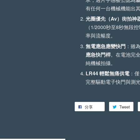
-
NT$ 699
NT$ 750
有任何一台機械機能出
光圈優先（
Av
）街拍神
（1/2000秒至8秒無
率與流暢度。
無電應急應變快門
：雖
應急快門桿
。在電池完全耗
純機械拍攝。
LR44
輕鬆無痛供電
：僅
完整驅動電子快門與測
分享
Tweet