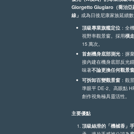
Giorgetto Giugiaro（喬治
線」
成為日後尼康家族延續數
手工植鞣牛皮傘繩背帶 
頂級專業旗艦定位
：全機
視野率觀景窗。採用
橫
15 萬次。
首創機身底部測光
：摒
接內建在機身底部反光鏡下
味著
不論更換任何觀景
可拆卸百變觀景窗
：觀
準眼平 DE-2、高眼點 H
創作視角極具靈活性。
【森寫真機店】手
植鞣牛皮傘繩背帶 
主要優點
般款)
頂級絲滑的「機械香」
承，過片手感被公認為