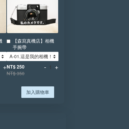
機
【森寫真機店】相機
手腕帶
+
-
+
NT$ 250
NT$ 350
加入購物車