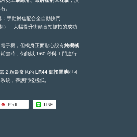
+
-
+
NT$ 799
NT$ 850
其右。
器
：手動對焦配合全自動快門
段控制），大幅提升街頭盲拍抓拍的成功
加入購物車
為電子機，但機身正面貼心設有
純機械
盡時，仍能以 1/60 秒與 T 門進行
需 2 顆最常見的
LR44
鈕扣電池
即可
光系統，養護門檻極低。
Pin it
LINE