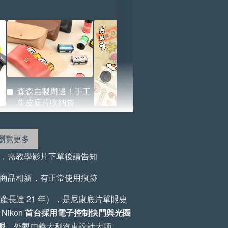
森森自製周邊！手工
牛皮底片收納袋
c
【森寫真機店】森寫
）
真 x BRIDGE 聯名貼
瀏覽更多
紙.ᐟ.ᐟ
問，需教學影片下單後請告知
+
-
+
-
+
NT$ 522
NT$ 72
NT$ 580
NT$ 80
商品相新，有正常使用痕跡
產長達 21 年），是尼康底片單眼史
加入購物車
Nikon
首台採用電子控制快門與光圈
眼
，外觀由義大利汽車設計大師