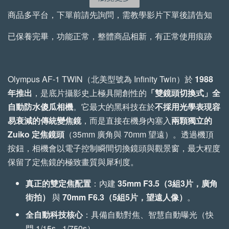
-
NT$ 72
-
+
-
+
商品多平台，下單前請先詢問，需教學影片下單後請告知
NT$ 855
NT$ 522
NT$ 80
NT$ 950
NT$ 580
已保養完畢，功能正常，整體商品相新，有正常使用痕跡
加入購物車
Olympus AF-1 TWIN
（北美型號為 Infinity Twin）於
1988
年推出
，是底片攝影史上極具開創性的
「雙鏡頭切換式」全
自動防水傻瓜相機
。它最大的黑科技在於
不採用光學表現容
手工植鞣牛皮傘繩背帶 加購優惠
易衰減的傳統變焦鏡
，而是直接在機身內塞入
兩顆獨立的
瀏覽全部
Zuiko 定焦鏡頭
（35mm 廣角與 70mm 望遠）。透過機頂
按鈕，相機會以電子控制瞬間切換鏡頭與觀景窗，最大程度
保留了定焦鏡的極致畫質與犀利度。
真正的雙定焦配置
：內建
35mm F3.5（3組3片，廣角
街拍）
與
70mm F6.3（5組5片，望遠人像）
。
全自動科技核心
：具備自動對焦、智慧自動曝光（快
門 1/15s - 1/750s）