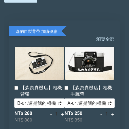
森的自製背帶 加購優惠
瀏覽全部
【森寫真機店】相機
【森寫真機店】相機
背帶
手腕帶
-
+
-
+
NT$ 280
NT$ 250
NT$ 380
NT$ 350