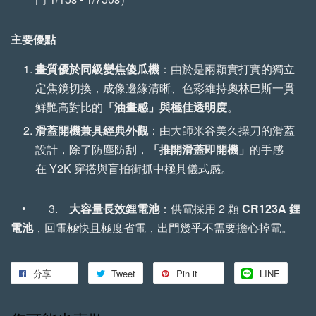
【森寫真機店】手工
【森寫真機店】手工
植鞣牛皮傘繩背帶 (一
植鞣牛皮傘繩背帶 (縫
主要優點
般款)
線款)
畫質優於同級變焦傻瓜機
：由於是兩顆實打實的獨立
定焦鏡切換，成像邊緣清晰、色彩維持奧林巴斯一貫
-
+
-
+
NT$ 699
NT$ 799
鮮艷高對比的
「油畫感」與極佳透明度
。
NT$ 750
NT$ 850
滑蓋開機兼具經典外觀
：由大師米谷美久操刀的滑蓋
設計，除了防塵防刮，
「推開滑蓋即開機」
的手感
加入購物車
在 Y2K 穿搭與盲拍街抓中極具儀式感。
• 3.
大容量長效鋰電池
：供電採用 2 顆
CR123A
鋰
電池
，回電極快且極度省電，出門幾乎不需要擔心掉電。
分享
Tweet
Pin it
LINE