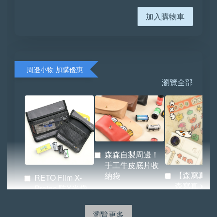
加入購物車
周邊小物 加購優惠
瀏覽全部
森森自製周邊！
手工牛皮底片收
【森寫真機
納袋
RETO Film X-
森寫真 x
Protec 防X光袋
BRIDGE 
（小／大）
紙.ᐟ.ᐟ
瀏覽更多