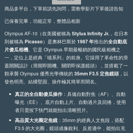
-
NT$ 72
-
+
-
+
商品多平台，下單前請先詢問，需教學影片下單後請告知
NT$ 855
NT$ 522
NT$ 80
NT$ 950
NT$ 580
已保養完畢，功能正常，整體品相新
Olympus AF-10（在美國被稱為
Stylus Infinity Jr.
，在日本
加入購物車
則被稱為
Picasso
）是奧林巴斯於
1987 年
推出的
全自動底
片傻瓜相機
。它是 Olympus 早期最暢銷的國民級相機之
一，定位上是經典「喵系列」的前身。它採用了革命性的滑
蓋開關設計（滑開即開機、關閉即保護鏡頭），並搭載了一
手工植鞣牛皮傘繩背帶 加購優惠
顆承襲 Olympus 優秀光學傳統的
35mm F3.5 定焦鏡頭
，以
瀏覽全部
發色明亮、結構堅固、操作極其簡單而聞名。
真正的全自動傻瓜操作
：具備自動對焦（AF）、自動
曝光（EE）、底片自動上片、自動過片及回捲，使用
者只需按下快門就能拍出清晰照片。
高品質大光圈定焦鏡
：35mm 的經典人文焦段，搭配
F3.5 的大光圈，鏡頭成像銳利、反差適中，能拍出充