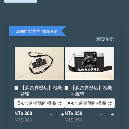
森的自製背帶 加購優惠
瀏覽全部
【森寫真機店】相機
【森寫真機店】相機
背帶
手腕帶
-
+
-
+
NT$ 280
NT$ 250
NT$ 380
NT$ 350