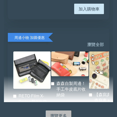
加入購物車
周邊小物 加購優惠
瀏覽全部
森森自製周邊！
手工牛皮底片收
【森寫真機
納袋
RETO Film X-
森寫真 x
Protec 防X光袋
BRIDGE 
（小／大）
紙.ᐟ.ᐟ
瀏覽更多