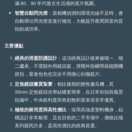
滿 80、90 年代復古生活感的底片氛圍。
【森寫真機店】手工
【森寫真機店】手工
智慧自動閃光燈
：當相機偵測到環境光線不足時，會
植鞣牛皮傘繩背帶 (一
植鞣牛皮傘繩背帶 (縫
自動彈出閃光燈並進行補光，大幅提升夜間與室內盲
般款)
線款)
拍的成功率。
-
+
-
+
NT$ 699
NT$ 799
主要優點
NT$ 750
NT$ 850
經典的滑蓋防護設計
：這項經典設計後來被喵一、喵
二繼承。不需額外用鏡頭蓋，滑開外殼瞬間就能開機
加入購物車
抓拍，塞進包包也完全不用擔心刮傷鏡片。
定焦鏡頭畫質紮實
：相比後期的變焦傻瓜機，其
35mm 定焦鏡頭光學結構更簡單，在日常街拍與風景
拍攝中，中央銳利度與色彩飽和度表現非常優異。
極致的耐用度與高性價比
：採用高強度塑料機身，結
構設計非常耐用，且在目前的二手市場中，價格比喵
系列親民許多，是高性價比的經典首選。